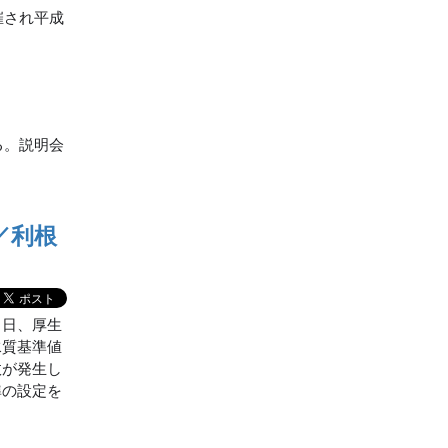
催され平成
る。説明会
／利根
６日、厚生
水質基準値
故が発生し
準の設定を