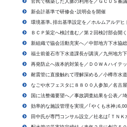
官民で構築した人脈の利用を／ＧＣＵＳ審
新会計基準で研修会･説明会を開催
環境基準､排出基準設定を／ホルムアルデヒ
ＢＣＰ策定へ検討進む／第２回検討部会開
新組織で協会活動充実へ／中部地方下水協
福士前釜石市下水道課長が講演／九州地方
再発防止へ抜本的対策を／ＤＯＷＡハイテ
耐震管に直接触れて理解深める／小樽市水
なごや水フェスタに８８００人参加／名古
国に法整備要望へ／事故調査結果を公表／埼
効率的な施設管理を実現／｢やくも水神｣6,
田中氏が専門コンサル設立／社名は｢ＴＮＫ
配水管で災害協定締結／来年２月に創立５