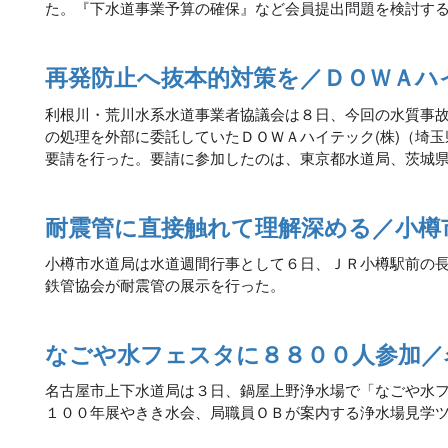
た。『下水道事業予算の確保』など会員提出問題を検討す
再発防止へ抜本的対策を／ＤＯＷＡハ
利根川・荒川水系水道事業者協議会は８日、今回の水質事
の処理を外部に委託していたＤＯＷＡハイテック(株)（埼
要請を行った。要請に参加したのは、東京都水道局、茨城
耐震管に直接触れて理解深める／小樽
小樽市水道局は水道週間行事として６日、ＪＲ小樽駅前の
鉄管協会が耐震管の展示を行った。
なごや水フェスタに８８００人参加／
名古屋市上下水道局は３日、鍋屋上野浄水場で「なごや水
１００年展やきき水会、局職員ＯＢが案内する浄水場見学