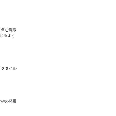
に含む廃液
講じるよう
ダクタイル
ごやの発展