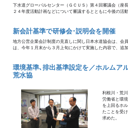
下水道グローバルセンター（ＧＣＵＳ）第４回審議会（座
２４年度活動計画などについて審議するとともに今後の活
新会計基準で研修会･説明会を開催
地方公営企業会計制度の見直しに関し日本水道協会は、会
は、今年１月末から３月上旬にかけて実施した内容で、追
環境基準､排出基準設定を／ホルムア
荒水協
利根川・荒
労働省と環
を上回るホ
たことを受
求めた。