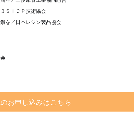
／３ＳＩＣＰ技術協会
研鑽を／日本レジン製品協会
総会
読のお申し込みはこちら