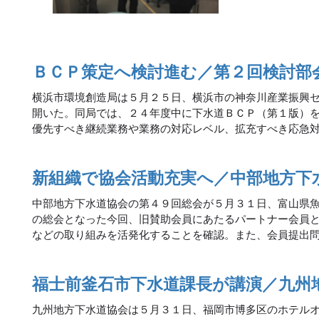
ＢＣＰ策定へ検討進む／第２回検討部
横浜市環境創造局は５月２５日、横浜市の神奈川産業振興
開いた。同局では、２４年度中に下水道ＢＣＰ（第１版）
優先すべき継続業務や業務の対応レベル、拡充すべき応急
新組織で協会活動充実へ／中部地方下
中部地方下水道協会の第４９回総会が５月３１日、富山県
の総会となった今回、旧賛助会員にあたるパートナー会員
などの取り組みを活発化することを確認。また、会員提出
福士前釜石市下水道課長が講演／九州
九州地方下水道協会は５月３１日、福岡市博多区のホテル