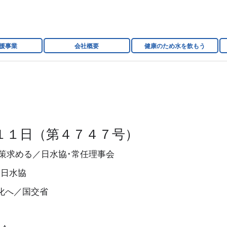
援事業
会社概要
健康のため水を飲もう
１１日（第４７４７号）
策求める／日水協･常任理事会
／日水協
化へ／国交省