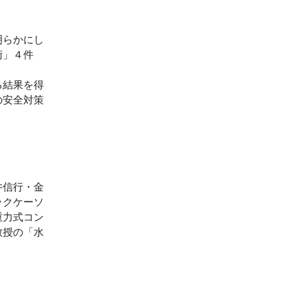
明らかにし
術」４件
る結果を得
の安全対策
井信行・金
ックケーソ
重力式コン
教授の「水