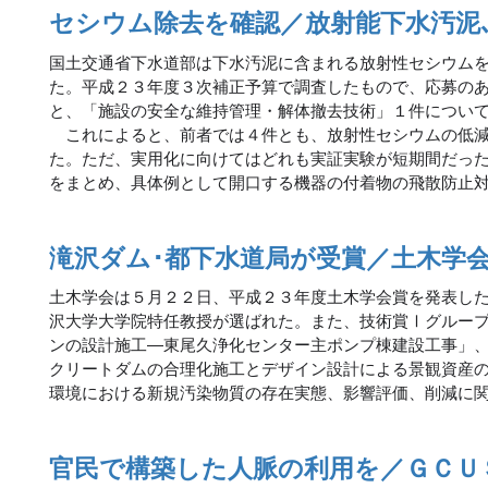
セシウム除去を確認／放射能下水汚泥
国土交通省下水道部は下水汚泥に含まれる放射性セシウム
た。平成２３年度３次補正予算で調査したもので、応募の
と、「施設の安全な維持管理・解体撤去技術」１件につい
これによると、前者では４件とも、放射性セシウムの低減
た。ただ、実用化に向けてはどれも実証実験が短期間だっ
をまとめ、具体例として開口する機器の付着物の飛散防止
滝沢ダム･都下水道局が受賞／土木学
土木学会は５月２２日、平成２３年度土木学会賞を発表し
沢大学大学院特任教授が選ばれた。また、技術賞Ⅰグルー
ンの設計施工―東尾久浄化センター主ポンプ棟建設工事」
クリートダムの合理化施工とデザイン設計による景観資産
環境における新規汚染物質の存在実態、影響評価、削減に
官民で構築した人脈の利用を／ＧＣＵ