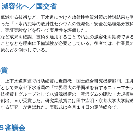
､減容化へ／国交省
を低減する技術など、下水道における放射性物質対策の検討結果を
あった「下水汚泥等の放射性セシウムの低減化・安全な処理処分技
て、実証実験などを行って実用性を評価した。
など成果を確認。技術を適用することで汚泥の減容化を期待でき
たことなどを理由に予備試験が必要としている。後者では、作業員
対策などを例示している。
会賞
た。上下水道関連では功績賞に近藤徹・国土総合研究機構顧問、玉
プとして東京都下水道局の「世界最大の平面積を有するニューマチ
、技術賞Ⅱグループとして水資源機構の「滝沢ダムの建設・大規模
の創出」＝が受賞した。研究業績賞には田中宏明・京都大学大学院
関する研究」が選ばれた。表彰式は今月１４日の定時総会で。
Ｓ審議会