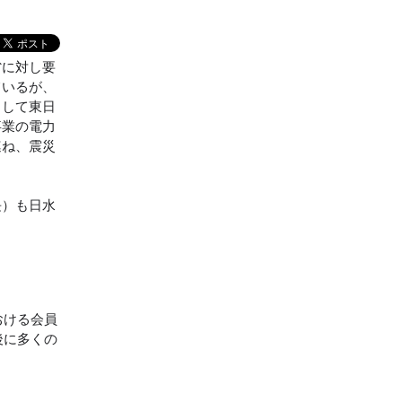
省に対し要
ているが、
として東日
事業の電力
連ね、震災
長）も日水
おける会員
後に多くの