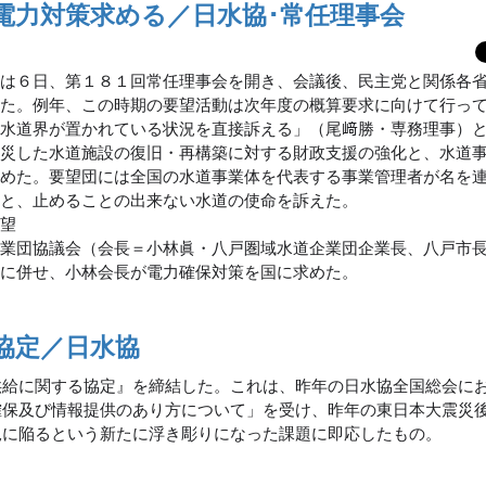
電力対策求める／日水協･常任理事会
会は６日、第１８１回常任理事会を開き、会議後、民主党と関係各
った。例年、この時期の要望活動は次年度の概算要求に向けて行っ
「水道界が置かれている状況を直接訴える」（尾﨑勝・専務理事）
被災した水道施設の復旧・再構築に対する財政支援の強化と、水道
求めた。要望団には全国の水道事業体を代表する事業管理者が名を
意と、止めることの出来ない水道の使命を訴えた。
要望
業団協議会（会長＝小林眞・八戸圏域水道企業団企業長、八戸市
動に併せ、小林会長が電力確保対策を国に求めた。
協定／日水協
供給に関する協定』を締結した。これは、昨年の日水協全国総会に
確保及び情報提供のあり方について」を受け、昨年の東日本大震災
況に陥るという新たに浮き彫りになった課題に即応したもの。