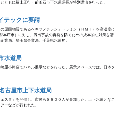
るとともに福士正行・前釜石市下水道課長が特別講演を行った。
イテックに要請
故の原因物質であるヘキサメチレンテトラミン（ＨＭＴ）を高濃度
玉県本庄市）に対し、流出事故の再発を防ぐための抜本的な対策を
県企業局、埼玉県企業局、千葉県水道局。
市水道局
長崎屋小樽店でパネル展示などを行った。展示スペースでは、日本
名古屋市上下水道局
フェスタ」を開催し、市民ら８８００人が参加した。上下水道とな
ツアーなどが行われた。