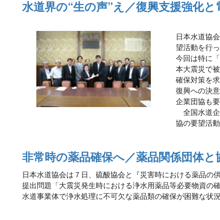
水道界の“生の声”え／復興支援強化と
日本水道協
望活動を行
今回は特に
本大震災で
確保対策を
復興への決
企業団協も
全国水道企
協の要望活
非常時の薬品確保へ／薬品関係団体と
日本水道協会は７日、硫酸協会と『災害時における薬品の
提出問題「大震災発生時における浄水用薬品等必要物資の
水道事業体で浄水処理に不可欠な薬品類の確保が困難な状