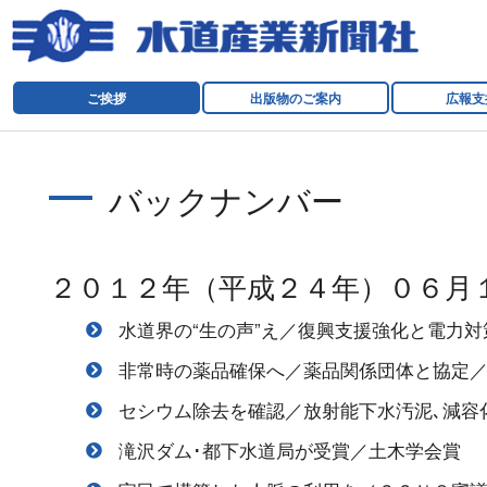
ご挨拶
出版物のご案内
広報支
バックナンバー
２０１２年（平成２４年）０６月
水道界の“生の声”え／復興支援強化と電力対
非常時の薬品確保へ／薬品関係団体と協定
セシウム除去を確認／放射能下水汚泥､減容
滝沢ダム･都下水道局が受賞／土木学会賞