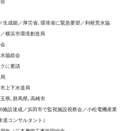
議会
ド生成能／厚労省､環境省に緊急要望／利根荒水協
く／横浜市環境創造局
総会
下水協総会
ックに要請
道局
屋市上下水道局
玉県､群馬県､高崎市
000施設達成／浜田市で監視施設視察会／小松電機産業
水道コンサルタント｣
０周年／三多摩管工事協同組合