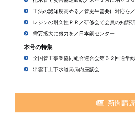
工法の認知度高める／管更生需要に対応を
レジンの耐久性ＰＲ／研修会で会員の知識
需要拡大に努力を／日本銅センター
本号の特集
全国管工事業協同組合連合会第５２回通常
出雲市上下水道局局内座談会
新聞購