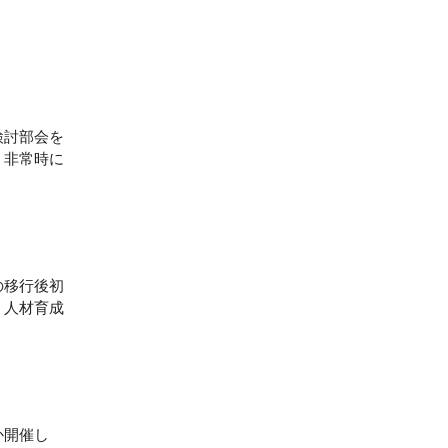
検討部会を
、非常時に
の移行後初
・人材育成
か開催し