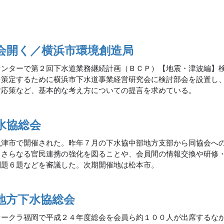
会開く／横浜市環境創造局
センターで第２回下水道業務継続計画（ＢＣＰ）【地震・津波編】
を策定するために横浜市下水道事業経営研究会に検討部会を設置し
対応策など、基本的な考え方についての提言を求めている。
水協総会
魚津市で開催された。昨年７月の下水協中部地方支部から同協会へ
とさらなる官民連携の強化を図ることや、会員間の情報交換や研修
問題６題などを審議した。次期開催地は松本市。
地方下水協総会
オークラ福岡で平成２４年度総会を会員ら約１００人が出席するな