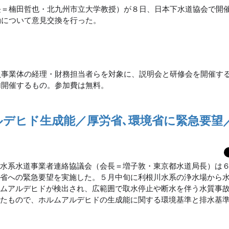
長＝楠田哲也・北九州市立大学教授）が８日、日本下水道協会で開
動について意見交換を行った。
員事業体の経理・財務担当者らを対象に、説明会と研修会を開催す
加開催するもの。参加費は無料。
ルデヒド生成能／厚労省､環境省に緊急要望
川水系水道事業者連絡協議会（会長＝増子敦・東京都水道局長）は
境省への緊急要望を実施した。５月中旬に利根川水系の浄水場から
ルムアルデヒドが検出され、広範囲で取水停止や断水を伴う水質事
けたもので、ホルムアルデヒドの生成能に関する環境基準と排水基