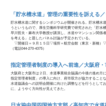
「貯水槽水道」管理の重要性を訴える
貯水槽水道に関するシンポジウムが開催される。貯水槽水
うというもので、厚生労働科学研究費で研究された「貯水
早川哲夫・麻布大学教授が講演し、水道やマンション関係
を考える」と題したパネル討論が予定されている。
▽開催日＝９月１５日▽場所＝航空会館（東京・新橋）▽
（電話044-270-4375）
指定管理者制度の導入へ前進／大阪府・
大阪府と大阪市は２日、水道事業統合協議の今後の進め方
指定管理者制度」の導入に向け、府市双方が協力すること
水道協議会への説明会開催に向けた調整などを行うとして
に、ようやく方向性が見えてきた。
日水協中国四国地方支部／高知市で水道