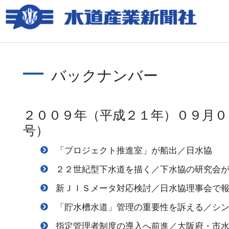
バックナンバー
２００９年（平成２１年）０９月０
号）
「プロジェクト推進室」が船出／日水協
２２世紀型下水道を描く／下水協の研究会
新ＪＩＳメータ対応検討／日水協理事会で
「貯水槽水道」管理の重要性を訴える／シ
指定管理者制度の導入へ前進／大阪府・市