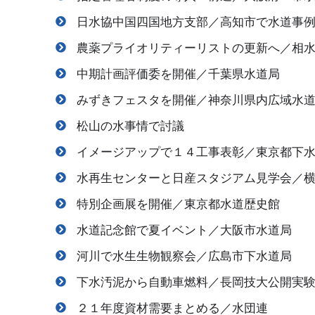
日水協中国四国地方支部／高知市で水道事
農薬プライオリティーリストの更新へ／相
中期計画評価委を開催／千葉県水道局
みずきフェスタを開催／神奈川県内広域水
松山の水事情で討議
イメージアップで１４工事表彰／東京都下
水再生センターと日産スタジアム見学会／
特別企画展を開催／東京都水道歴史館
水道記念館で夏イベント／大阪市水道局
河川で水生生物観察会／広島市下水道局
下水汚泥から自動車燃料／長岡技大公開実
２１年度資材需要まとめる／水団連