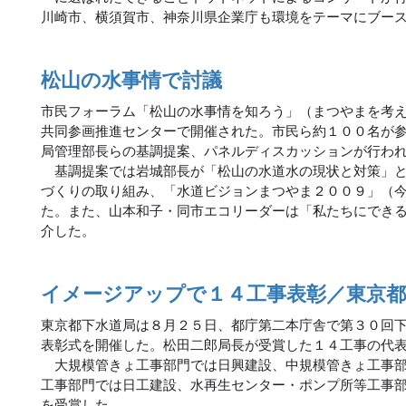
川崎市、横須賀市、神奈川県企業庁も環境をテーマにブー
松山の水事情で討議
市民フォーラム「松山の水事情を知ろう」（まつやまを考
共同参画推進センターで開催された。市民ら約１００名が
局管理部長らの基調提案、パネルディスカッションが行わ
基調提案では岩城部長が「松山の水道水の現状と対策」と
づくりの取り組み、「水道ビジョンまつやま２００９」（
た。また、山本和子・同市エコリーダーは「私たちにでき
介した。
イメージアップで１４工事表彰／東京都
東京都下水道局は８月２５日、都庁第二本庁舎で第３０回
表彰式を開催した。松田二郎局長が受賞した１４工事の代
大規模管きょ工事部門では日興建設、中規模管きょ工事部
工事部門では日工建設、水再生センター・ポンプ所等工事
を受賞した。