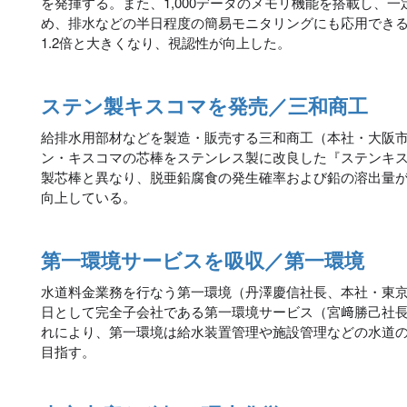
を発揮する。また、1,000データのメモリ機能を搭載し、
め、排水などの半日程度の簡易モニタリングにも応用でき
1.2倍と大きくなり、視認性が向上した。
ステン製キスコマを発売／三和商工
給排水用部材などを製造・販売する三和商工（本社・大阪
ン・キスコマの芯棒をステンレス製に改良した『ステンキ
製芯棒と異なり、脱亜鉛腐食の発生確率および鉛の溶出量
向上している。
第一環境サービスを吸収／第一環境
水道料金業務を行なう第一環境（丹澤慶信社長、本社・東
日として完全子会社である第一環境サービス（宮﨑勝己社
れにより、第一環境は給水装置管理や施設管理などの水道
目指す。