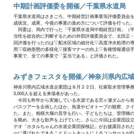
中期計画評価委を開催／千葉県水道局
千葉県水道局はさきごろ、中期経営計画事業等評価委員会
成状況、成果、今後の事業の進め方について評価を行った
同委は、局内で行った「千葉県水道局中期経営計画」（平
当性を総合的に判断するための外部評価委員会で、太田正
回評価を行ったのは▽配水区域の細分化▽高度浄水処理の
用▽収納形態の多様化▽接客マナーの向上▽各種情報通信
事業で、全ての事業で「妥当である」と評価された。
みずきフェスタを開催／神奈川県内広域
神奈川県内広域水道企業団は８月２２日、社家取水管理事
3,000人を超える来場者があった。
今回も昨年から実施している水源である宮ヶ瀬ダムから相
バスツアーを企画したほか、魚道やビオトープの観察、ク
た。また、相模大堰の見学も行い、子どもたちは、管理橋
を眺め、大きな歓声を上げていた。さらに今回は企業団設立
デオ「ホタルちゃんの水道企業団探検記」がお披露目され
ーに選ばれたできることドットネットによるコンサートが