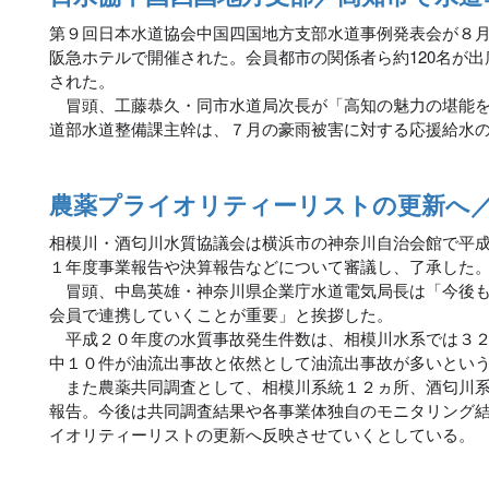
第９回日本水道協会中国四国地方支部水道事例発表会が８
阪急ホテルで開催された。会員都市の関係者ら約120名が出
された。
冒頭、工藤恭久・同市水道局次長が「高知の魅力の堪能を
道部水道整備課主幹は、７月の豪雨被害に対する応援給水
農薬プライオリティーリストの更新へ
相模川・酒匂川水質協議会は横浜市の神奈川自治会館で平
１年度事業報告や決算報告などについて審議し、了承した
冒頭、中島英雄・神奈川県企業庁水道電気局長は「今後も
会員で連携していくことが重要」と挨拶した。
平成２０年度の水質事故発生件数は、相模川水系では３２
中１０件が油流出事故と依然として油流出事故が多いとい
また農薬共同調査として、相模川系統１２ヵ所、酒匂川系
報告。今後は共同調査結果や各事業体独自のモニタリング
イオリティーリストの更新へ反映させていくとしている。