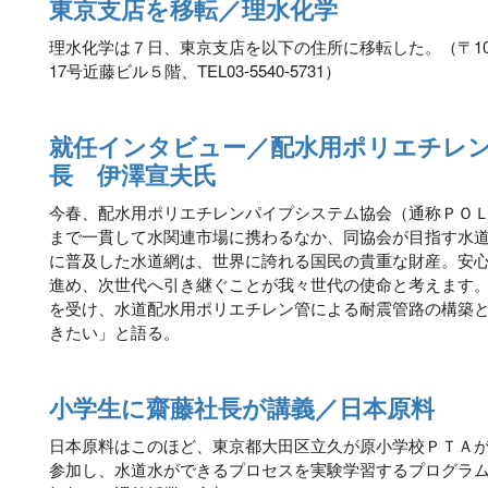
東京支店を移転／理水化学
理水化学は７日、東京支店を以下の住所に移転した。（〒104-
17号近藤ビル５階、TEL03-5540-5731）
就任インタビュー／配水用ポリエチレ
長 伊澤宣夫氏
今春、配水用ポリエチレンパイプシステム協会（通称ＰＯ
まで一貫して水関連市場に携わるなか、同協会が目指す水
に普及した水道網は、世界に誇れる国民の貴重な財産。安
進め、次世代へ引き継ぐことが我々世代の使命と考えます
を受け、水道配水用ポリエチレン管による耐震管路の構築
きたい」と語る。
小学生に齋藤社長が講義／日本原料
日本原料はこのほど、東京都大田区立久が原小学校ＰＴＡ
参加し、水道水ができるプロセスを実験学習するプログラ